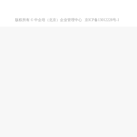
培
训
版权所有 © 中企培（北京）企业管理中心
京ICP备13012228号-1
中
心-
国
内
知
名
的
企
业
管
理
培
训
机
构，
专