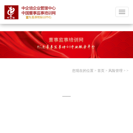
分享按钮
中
企
培
中
国
董
事
监
您现在的位置 >
首页
>
风险管理
>
>
事
培
训
网|
——
董
监
高
课
程