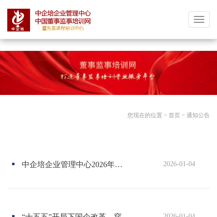
分享按钮
中
企
培
中
国
董
事
监
您现在的位置 >
首页
>
通知公告
事
培
训
网|
中企培企业管理中心2026年培训计划（汇总表）
2026-01-04
董
监
高
课
程
“十五五”开局下国企改革、穿透式监管与董事会规范运作暨合规风控全流程实务培训班2026年培训计划
2026-01-04