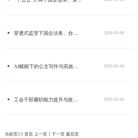
培
训
中
心-
穿透式监管下国企法务、合规、内控、风险、审计一体化构建实务暨国企经营合规管理、合同管理与违规经营责任追究专题培训班2026年培训计划
2026-01-04
国
内
知
名
AI赋能下的公文写作与高效能办公室实务专题培训班2026年培训计划
2026-01-04
的
企
业
管
理
工会干部履职能力提升与政治引领专题培训班2026年培训计划
2026-01-04
培
训
机
构，
当前页1/1
首页
上一页
1
下一页
最后页
专