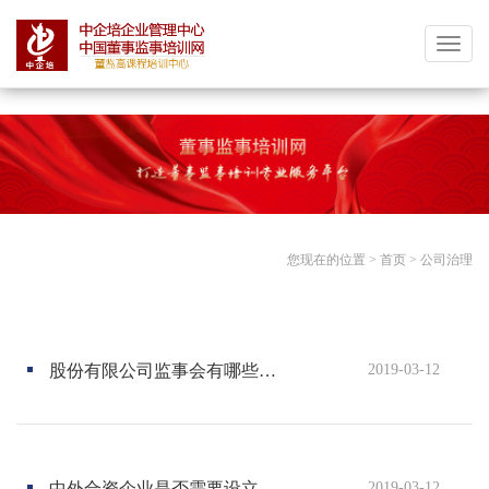
分享按钮
中
企
培
中
国
董
事
监
您现在的位置 >
首页
>
公司治理
事
培
训
网|
股份有限公司监事会有哪些法定职权？
2019-03-12
董
监
高
课
程
中外合资企业是否需要设立监事会或监事
2019-03-12