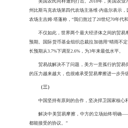
美国农民同样遭到打击。2018年，美国农
州比斯马克农场第四代农场主洛维·内兹尔表示，
农场主吉姆·塔蓬称，“我们熬过了20世纪70年
不仅如此，世界两个最大经济体之间的贸易
预期。国际货币基金组织总裁拉加德用“晴雨不定
长预期从3.7%下调至2.6%，为3年来最低水平。
贸易战解决不了问题，美方一意孤行的贸易
的压力越来越大，也很难承受贸易摩擦进一步升
（三）
中国坚持有原则的合作，坚决捍卫国家核心
解决中美贸易摩擦，中方的立场始终明确—
都能接受的协议。”