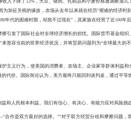
业净收入下降了12%，大豆、猪肉、乳制品和小麦价格遭遇断崖
因为加征关税的缘故，农场从去年以来就在经历“艰难的经济时
代和80年代的困难时期，却熬不过现在”，其家族在经营了近100
摩擦引发了国际社会对全球经济增长的担忧。国际货币基金组织
”来形容当前的世界经济状况，并将贸易问题列为“全球最大的不确
保护主义行为，使美国的消费者、农场主、企业家等群体利益和
级的代价。国际舆论认为，美方最终只能回到谈判桌，通过平等
利益和人民根本利益。我们有信心、有决心、有能力应对风险挑
—“合作是双方最好的选择。”“对于双方经贸分歧和摩擦问题，