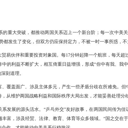
系的重大突破，都推动两国关系迈上一个新台阶；每一次中美关
形势都发生了变化，但双方仍应保持定力，不被一时一事所惑，不
贸易伙伴和重要投资对象国。每17分钟起降一个航班，每天超过
贸合作中的利益不断扩大，相互倚重日益增强，形成“你中有我、我
的深刻道理。
富、覆盖面广、涉及主体多元，产生一些矛盾分歧在所难免。但
待，从维护两国战略利益和国际秩序大局出发，才能妥善处理分
关系发展的源头活水。“乒乓外交”友好故事，在两国民间传为佳
越丰富，涉及经贸、法律、教育、体育等众多领域。“国之交在于
与合作，才能推动中美关系行稳致远。